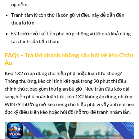
nghiệm.
Tránh tâm lý còn thở là còn gỡ vì điều này dễ dẫn đến
thua lỗ lớn.
Đặt cược với số tiền phù hợp không vượt quá khả năng
tài chính của bản thân.
FAQs – Trả lời nhanh những câu hỏi về kèo Châu
Âu
Kèo 1X2 có áp dụng cho hiệp phụ hoặc luân lưu không?
Thông thường, kèo chỉ tính kết quả trong 90 phút thi đấu
chính thức, bao gồm thời gian bù giờ. Nếu trận đấu kéo dài
sang hiệp phụ hoặc luân lưu, kèo 1X2 không áp dụng, nhưng
WIN79 thường mở kèo riêng cho hiệp phụ vì vậy anh em nên
đọc kỹ điều kiện kèo hoặc hỏi đội hỗ trợ để tránh nhầm lẫn.