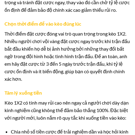
trọng và tránh đặt cược ngay, thay vào đó cần chờ tỷ lệ cược
ổn định để đảm bảo độ chính xác cao giảm thiểu rủi ro.
Chọn thời điểm để vào kèo đúng lúc
Thời điểm đặt cược đóng vai trò quan trọng trong kèo 1X2.
Nhiều người chơi vội vàng đặt cược ngay trước khi trận đấu
bắt đầu khiến họ dễ bị ảnh hưởng bởi những thay đổi bất
ngờ trong đội hình hoặc tình hình trận đấu. Để an toàn, anh
em hãy đặt cược từ 3 đến 5 ngày trước trận đấu, khi tỷ lệ
cược ổn định và ít biến động, giúp bạn có quyết định chính
xác hơn.
Tâm lý xuống tiền
Kèo 1X2 có tính may rủi cao nên ngay cả người chơi dày dạn
kinh nghiệm cũng không thể đảm bảo thắng 100%. Đặc biệt
với người mới, luôn nắm rõ quy tắc khi xuống tiền vào kèo:
Chia nhỏ số tiền cược để trải nghiệm dần và học hỏi kinh