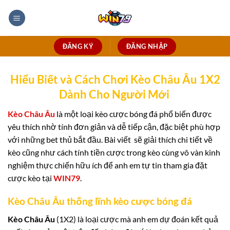
Bỏ
qua
nội
dung
ĐĂNG KÝ
ĐĂNG NHẬP
Hiểu Biết và Cách Chơi Kèo Châu Âu 1X2
Dành Cho Người Mới
Kèo Châu Âu
là một loại kèo cược bóng đá phổ biến được
yêu thích nhờ tính đơn giản và dễ tiếp cận, đặc biệt phù hợp
với những bet thủ bắt đầu. Bài viết sẽ giải thích chi tiết về
kèo cũng như cách tính tiền cược trong kèo cùng vô vàn kinh
nghiệm thực chiến hữu ích để anh em tự tin tham gia đặt
cược kèo tại
WIN79
.
Kèo Châu Âu thống lĩnh kèo cược bóng đá
Kèo Châu Âu
(1X2) là loại cược mà anh em dự đoán kết quả