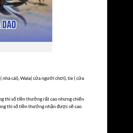
hà cái), Wala( cửa người chơi), tie ( cửa
g thì số tiền thưởng rất cao nhưng chiến
đúng thì số tiền thưởng nhận được sẽ cao