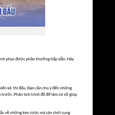
 chinh phục được phần thưởng hấp dẫn. Hãy
chiến kê thi đấu. Bạn cần chú ý đến những
 trước. Phân tích trình độ để làm cơ sở giúp
hắc về những kèo cược mà sân chơi cung