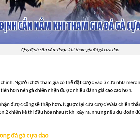
Quy định cần nắm được khi tham gia đá gà cựa dao
hính. Người chơi tham gia có thể đặt cược vào 3 cửa như meron( n
 tiên hơn nên gà chiến nhận được nhiều đánh giá cao cao hơn.
nhận được cũng sẽ thấp hơn. Ngược lại cửa cược Wala chiến thắn
ọn 2 chiến kê thi đấu hòa nhau ít khi xảy ra, nhưng nếu dự đoán 
ong đá gà cựa dao