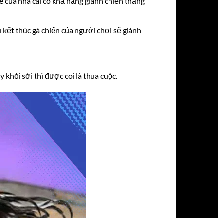
ê của nhà cái có khả năng giành chiến thắng
 kết thúc gà chiến của người chơi sẽ giành
 khỏi sới thì được coi là thua cuộc.