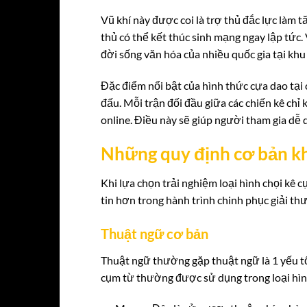
Vũ khí này được coi là trợ thủ đắc lực làm t
thủ có thể kết thúc sinh mạng ngay lập tức. 
đời sống văn hóa của nhiều quốc gia tại kh
Đặc điểm nổi bật của hình thức cựa dao tại 
đấu. Mỗi trận đối đầu giữa các chiến kê chỉ
online. Điều này sẽ giúp người tham gia dễ 
Những quy định cơ bản kh
Khi lựa chọn trải nghiệm loại hình chọi kê
tin hơn trong hành trình chinh phục giải th
Thuật ngữ cơ bản
Thuật ngữ thường gặp thuật ngữ là 1 yếu tố 
cụm từ thường được sử dụng trong loại hình