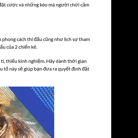
ãy đặt cược và những kèo mà người chơi cảm
n phong cách thi đấu cũng như lịch sự tham
ấu của 2 chiến kê.
ti, thiếu kinh nghiệm. Hãy dành thời gian
 tố này sẽ giúp bạn đưa ra quyết định đặt